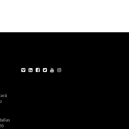
zará
no
allas
20