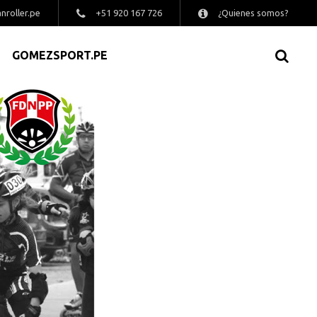
nroller.pe
+51 920 167 726
¿Quienes somos?
GOMEZSPORT.PE