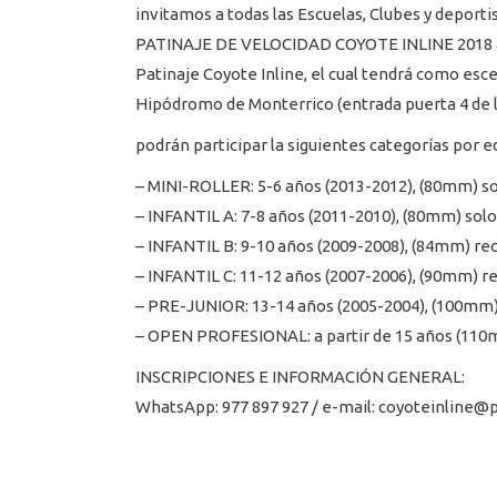
invitamos a todas las Escuelas, Clubes y deport
PATINAJE DE VELOCIDAD COYOTE INLINE 2018 a re
Patinaje Coyote Inline, el cual tendrá como esce
Hipódromo de Monterrico (entrada puerta 4 de la
podrán participar la siguientes categorías por e
– MINI-ROLLER: 5-6 años (2013-2012), (80mm) so
– INFANTIL A: 7-8 años (2011-2010), (80mm) solo
– INFANTIL B: 9-10 años (2009-2008), (84mm) rec
– INFANTIL C: 11-12 años (2007-2006), (90mm) re
– PRE-JUNIOR: 13-14 años (2005-2004), (100mm) 
– OPEN PROFESIONAL: a partir de 15 años (110m
INSCRIPCIONES E INFORMACIÓN GENERAL:
WhatsApp: 977 897 927 / e-mail: coyoteinline@