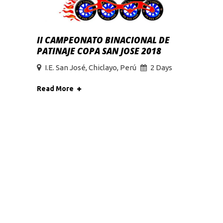
ATO BINACIONAL DE
OPA SAN JOSE 2018
, Chiclayo, Perú
2 Days
6TO FESTIVAL DE PATINAJ
VELOCIDAD COYOTE INLIN
Jockey Club Perú, Lima - Per
Read More