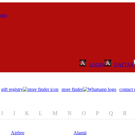
istry
LOGIN
DAFTAR
gift registry
store finder
contact 
I
J
K
L
M
N
O
P
Q
R
Airfree
Alamii