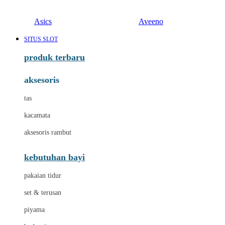
Asics
Aveeno
SITUS SLOT
produk terbaru
aksesoris
tas
kacamata
aksesoris rambut
kebutuhan bayi
pakaian tidur
set & terusan
piyama