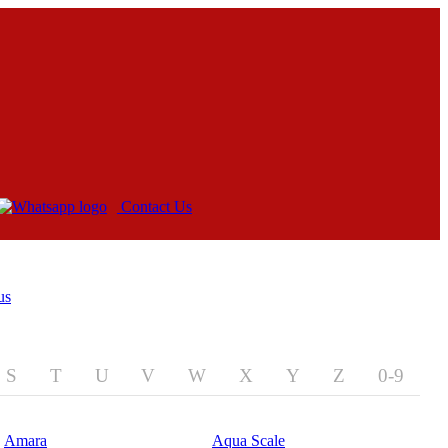
Contact Us
us
S
T
U
V
W
X
Y
Z
0-9
Amara
Aqua Scale