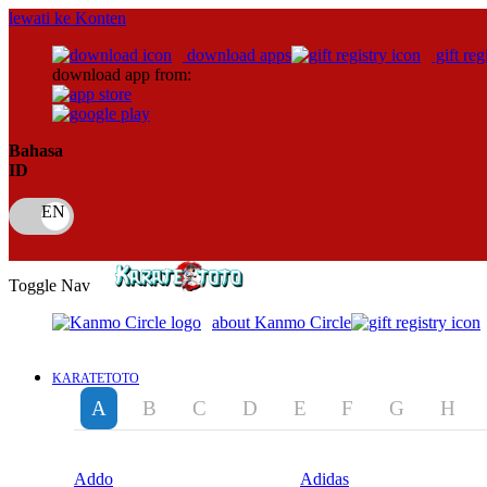
lewati ke Konten
download apps
gift reg
download app from:
Bahasa
ID
Toggle Nav
about Kanmo Circle
KARATETOTO
A
B
C
D
E
F
G
H
Addo
Adidas